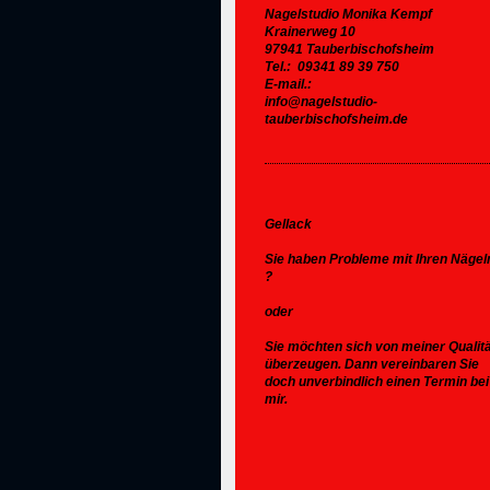
Nagelstudio Monika Kempf
Krainerweg 10
97941 Tauberbischofsheim
Tel.: 09341 89 39 750
E-mail.:
info@nagelstudio-
tauberbischofsheim.de
Gellack
Sie haben Probleme mit Ihren Nägel
?
oder
Sie möchten sich von meiner Qualit
überzeugen. Dann vereinbaren Sie
doch unverbindlich einen Termin bei
mir.