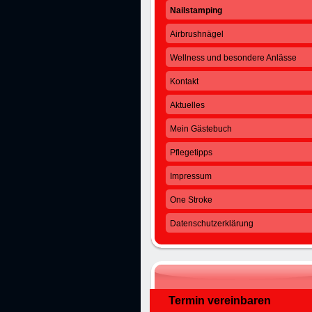
Nailstamping
Airbrushnägel
Wellness und besondere Anlässe
Kontakt
Aktuelles
Mein Gästebuch
Pflegetipps
Impressum
One Stroke
Datenschutzerklärung
Termin vereinbaren