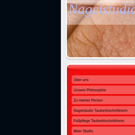
Nagelstudi
Über uns
Unsere Philosophie
Zu meiner Person
Nagelstudio Tauberbischofsheim
Fußpflege Tauberbischofsheim
Mein Studio