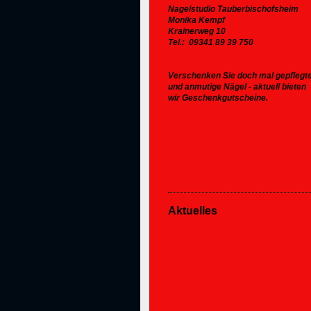
Nagelstudio Tauberbischofsheim
Monika Kempf
Krainerweg 10
Tel.: 09341 89 39 750
Verschenken Sie doch mal gepflegt
und anmutige Nägel - aktuell bieten
wir Geschenkgutscheine.
Aktuelles