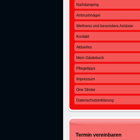
Nailstamping
Airbrushnägel
Wellness und besondere Anlässe
Kontakt
Aktuelles
Mein Gästebuch
Pflegetipps
Impressum
One Stroke
Datenschutzerklärung
Termin vereinbaren