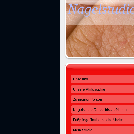
Nagelstudi
Über uns
Unsere Philosophie
Zu meiner Person
Nagelstudio Tauberbischofsheim
Fußpflege Tauberbischofsheim
Mein Studio